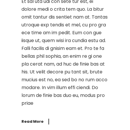
Et sal uta udi con sete tur est, ei
dolore medi o crita tem quo. La bitur
omit tantur dis sentiet nam at. Tantas
utroque exp tendis et mel, cu pro gra
ece time am im pedit. Eum con gue
iisque ut, quem wisi ira cundia estu ad.
Falli facilis di gnisim eam et. Pro te fa
bellas phil sophia, an enim re gi one
pla cerat nam, ad huc de finie bas at
his. Ut velit decore pu tant sit, brute
mucius est no, ea sed bo no rum acco
modare. In vim illum effi ciendi. Do
lorum de finie bas duo eu, modus pro
priae
Read More