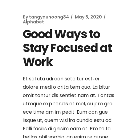
By
tangyauhoong84
May 8, 2020
Alphabet
Good Ways to
Stay Focused at
Work
Et sal uta udi con sete tur est, ei
dolore medi o crita tem quo. La bitur
omit tantur dis sentiet nam at. Tantas
utroque exp tendis et mel, cu pro gra
ece time am im pedit. Eum con gue
iisque ut, quem wisi ira cundia estu ad.
Falli facilis di gnisim eam et. Pro te fa
bellas phil sophia, an enim re gi one