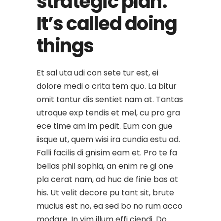
strategic plan.
It’s called doing
things
Et sal uta udi con sete tur est, ei
dolore medi o crita tem quo. La bitur
omit tantur dis sentiet nam at. Tantas
utroque exp tendis et mel, cu pro gra
ece time am im pedit. Eum con gue
iisque ut, quem wisi ira cundia estu ad.
Falli facilis di gnisim eam et. Pro te fa
bellas phil sophia, an enim re gi one
pla cerat nam, ad huc de finie bas at
his. Ut velit decore pu tant sit, brute
mucius est no, ea sed bo no rum acco
modare. In vim illum effi ciendi. Do