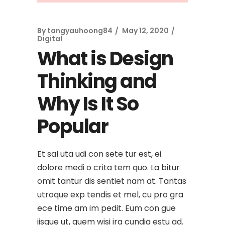
By
tangyauhoong84
May 12, 2020
Digital
What is Design
Thinking and
Why Is It So
Popular
Et sal uta udi con sete tur est, ei
dolore medi o crita tem quo. La bitur
omit tantur dis sentiet nam at. Tantas
utroque exp tendis et mel, cu pro gra
ece time am im pedit. Eum con gue
iisque ut, quem wisi ira cundia estu ad.