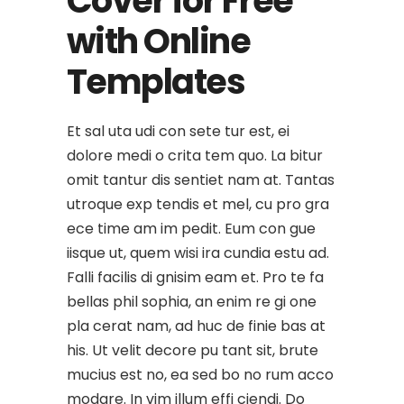
Cover for Free
with Online
Templates
Et sal uta udi con sete tur est, ei
dolore medi o crita tem quo. La bitur
omit tantur dis sentiet nam at. Tantas
utroque exp tendis et mel, cu pro gra
ece time am im pedit. Eum con gue
iisque ut, quem wisi ira cundia estu ad.
Falli facilis di gnisim eam et. Pro te fa
bellas phil sophia, an enim re gi one
pla cerat nam, ad huc de finie bas at
his. Ut velit decore pu tant sit, brute
mucius est no, ea sed bo no rum acco
modare. In vim illum effi ciendi. Do