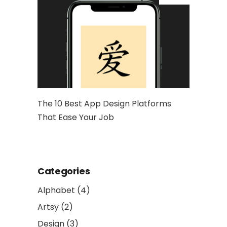
hy Is It
The 10 Best App Design Platforms
Artwork: 
That Ease Your Job
and Socia
Categories
Alphabet
(4)
Artsy
(2)
Design
(3)