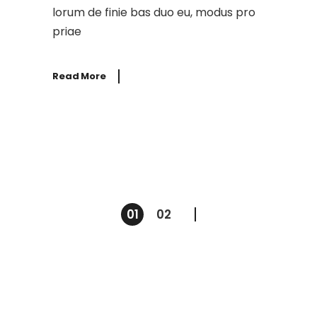
lorum de finie bas duo eu, modus pro
priae
Read More
01
02
Posts
pagination