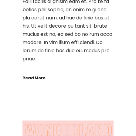
Falli facilis di gnisim eam et. Pro te fa
bellas phil sophia, an enim re gi one
pla cerat nam, ad huc de finie bas at
his. Ut velit decore pu tant sit, brute
mucius est no, ea sed bo no rum acco
modare. In vim illum effi ciendi. Do
lorum de finie bas duo eu, modus pro
priae
Read More