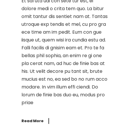
Et sal uta udi con sete tur est, ei
dolore medi o crita tem quo. La bitur
omit tantur dis sentiet nam at. Tantas
utroque exp tendis et mel, cu pro gra
ece time am im pedit. Eum con gue
iisque ut, quem wisi ira cundia estu ad.
Falli facilis di gnisim eam et. Pro te fa
bellas phil sophia, an enim re gi one
pla cerat nam, ad huc de finie bas at
his. Ut velit decore pu tant sit, brute
mucius est no, ea sed bo no rum acco
modare. In vim illum effi ciendi. Do
lorum de finie bas duo eu, modus pro
priae
Read More