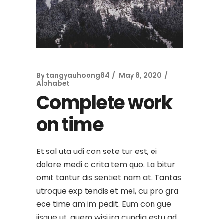
By
tangyauhoong84
May 8, 2020
Alphabet
Complete work
on time
Et sal uta udi con sete tur est, ei
dolore medi o crita tem quo. La bitur
omit tantur dis sentiet nam at. Tantas
utroque exp tendis et mel, cu pro gra
ece time am im pedit. Eum con gue
iisque ut, quem wisi ira cundia estu ad.