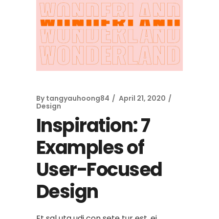
By
tangyauhoong84
April 21, 2020
Design
Inspiration: 7
Examples of
User-Focused
Design
Et sal uta udi con sete tur est, ei